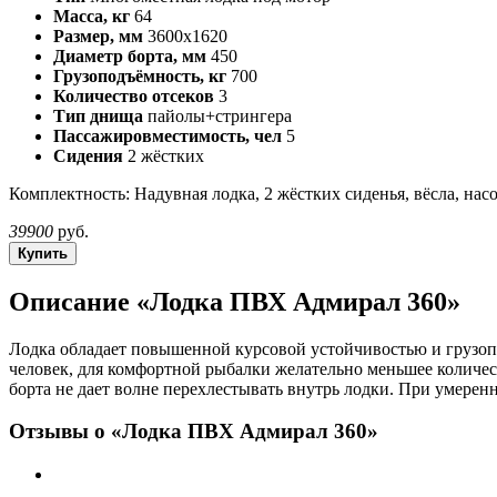
Масса, кг
64
Размер, мм
3600х1620
Диаметр борта, мм
450
Грузоподъёмность, кг
700
Количество отсеков
3
Тип днища
пайолы+стрингера
Пассажировместимость, чел
5
Сидения
2 жёстких
Комплектность: Надувная лодка, 2 жёстких сиденья, вёсла, нас
39900
p
уб.
Купить
Описание «Лодка ПВХ Адмирал 360»
Лодка обладает повышенной курсовой устойчивостью и грузопо
человек, для комфортной рыбалки желательно меньшее количест
борта не дает волне перехлестывать внутрь лодки. При умерен
Отзывы о «Лодка ПВХ Адмирал 360»